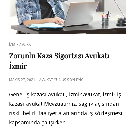
CAT
İZMIR AVUKAT
LINKS
Zorunlu Kaza Sigortası Avukatı
İzmir
POSTED
MAYIS 27, 2021
AVUKAT YUNUS SÖYLEYICI
ON
Genel iş kazası avukatı, izmir avukat, izmir iş
kazası avukatıMevzuatımız, sağlık açısından
riskli belirli faaliyet alanlarında iş sözleşmesi
kapsamında çalışırken