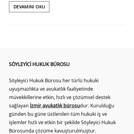
ZORUNLU
DEVAMINI OKU
KAZA
SIGORTASI
AVUKATI
İZMIR
SÖYLEYICI HUKUK BÜROSU
Söyleyici Hukuk Bürosu her türlü hukuki
uyuşmazlıkta ve avukatlık faaliyetinde
müvekkillerine etkin, hızlı ve çözümsel destek
sağlayan
İzmir avukatlık bürosu
dur. Kurulduğu
günden bu güne üstlenilen tüm hukuki iş ve
işlemler hızlı ve etkin bir şekilde Söyleyici Hukuk
Bürosunda çözüme kavuşturulmuştur.