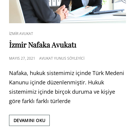
CAT
İZMIR AVUKAT
LINKS
İzmir Nafaka Avukatı
POSTED
MAYIS 27, 2021
AVUKAT YUNUS SÖYLEYICI
ON
Nafaka, hukuk sistemimiz içinde Türk Medeni
Kanunu içinde düzenlenmiştir. Hukuk
sistemimiz içinde birçok duruma ve kişiye
göre farklı farklı türlerde
İZMIR
DEVAMINI OKU
NAFAKA
AVUKATI