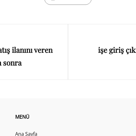
Next
tış ilanını veren
işe giriş çı
Post
n sonra
MENÜ
Ana Sayfa