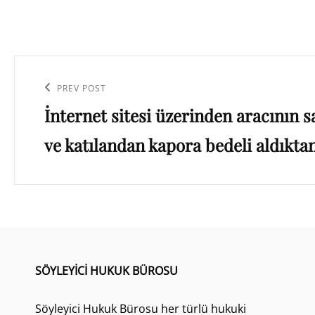
Yazı
gezinmesi
Previous
PREV POST
İnternet sitesi üzerinden aracının sa
Post
ve katılandan kapora bedeli aldıkta
SÖYLEYICI HUKUK BÜROSU
Söyleyici Hukuk Bürosu her türlü hukuki