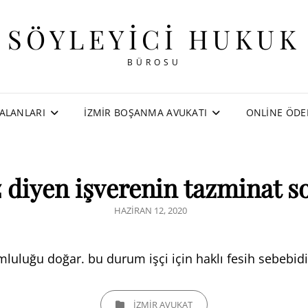
SÖYLEYICI HUKUK
BÜROSU
ALANLARI
İZMIR BOŞANMA AVUKATI
ONLINE ÖD
iz diyen işverenin tazminat 
POSTED
HAZIRAN 12, 2020
ON
mluluğu doğar. bu durum işçi için haklı fesih sebebidi
CATEGORIES
İZMIR AVUKAT