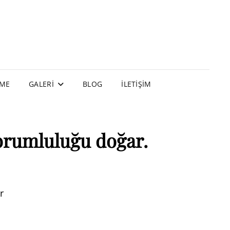
EME
GALERI
BLOG
İLETIŞIM
sorumluluğu doğar.
r