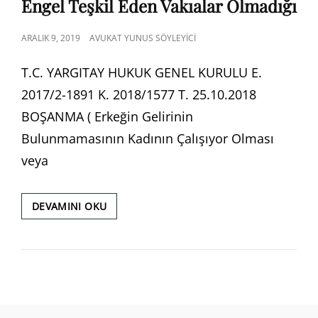
Engel Teşkil Eden Vakıalar Olmadığı
POSTED
ARALIK 9, 2019
AVUKAT YUNUS SÖYLEYICI
ON
T.C. YARGITAY HUKUK GENEL KURULU E.
2017/2-1891 K. 2018/1577 T. 25.10.2018
BOŞANMA ( Erkeğin Gelirinin
Bulunmamasının Kadının Çalışıyor Olması
veya
ERKEĞIN
DEVAMINI OKU
GELIRININ
BULUNMAMASININ
KADININ
ÇALIŞIYOR
OLMASI
VEYA
KUSURLU