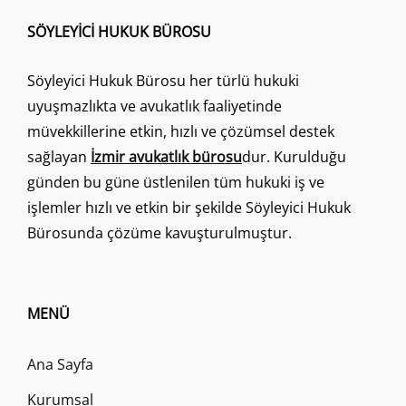
OLMASININ
KADIN
SÖYLEYICI HUKUK BÜROSU
YARARINA
TEDBIR
Söyleyici Hukuk Bürosu her türlü hukuki
NAFAKASI
HÜKMEDILMESINE
uyuşmazlıkta ve avukatlık faaliyetinde
ENGEL
müvekkillerine etkin, hızlı ve çözümsel destek
TEŞKIL
sağlayan
İzmir avukatlık bürosu
dur. Kurulduğu
EDEN
VAKIALAR
günden bu güne üstlenilen tüm hukuki iş ve
OLMADIĞI
işlemler hızlı ve etkin bir şekilde Söyleyici Hukuk
Bürosunda çözüme kavuşturulmuştur.
MENÜ
Ana Sayfa
Kurumsal