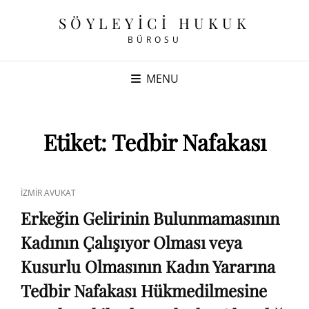
SÖYLEYICI HUKUK
BÜROSU
MENU
Etiket:
Tedbir Nafakası
CAT
İZMIR AVUKAT
LINKS
Erkeğin Gelirinin Bulunmamasının
Kadının Çalışıyor Olması veya
Kusurlu Olmasının Kadın Yararına
Tedbir Nafakası Hükmedilmesine