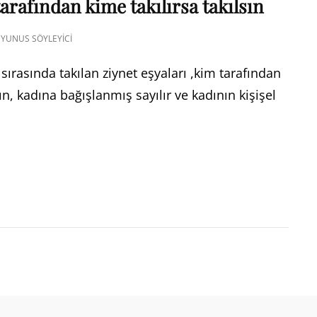
tarafından kime takılırsa takılsın
YUNUS SÖYLEYICI
sırasında takılan ziynet eşyaları ,kim tarafından
sın, kadına bağışlanmış sayılır ve kadının kişişel
AL
RAK
ĞÜN
ASINDA
ILAN
NET
ALARI,
AFINDAN
E
ILIRSA