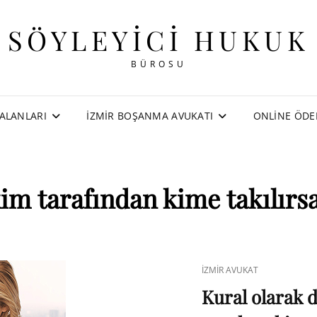
SÖYLEYICI HUKUK
BÜROSU
ALANLARI
İZMIR BOŞANMA AVUKATI
ONLINE ÖD
im tarafından kime takılırsa
CAT
İZMIR AVUKAT
LINKS
Kural olarak 