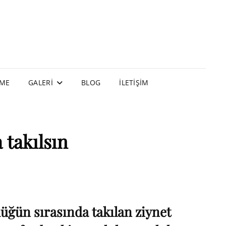
EME
GALERI
BLOG
İLETIŞIM
 takılsın
düğün sırasında takılan ziynet