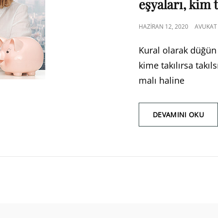
eşyaları, kim 
POSTED
HAZIRAN 12, 2020
AVUKAT 
ON
Kural olarak düğün 
kime takılırsa takıl
malı haline
KUR
DEVAMINI OKU
OLA
DÜ
SIR
TAK
ZIY
EŞY
KIM
TAR
KIM
TAK