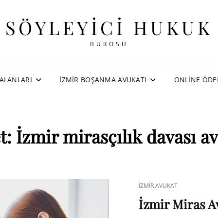
SÖYLEYICI HUKUK
BÜROSU
ALANLARI
İZMIR BOŞANMA AVUKATI
ONLINE ÖD
t:
İzmir mirasçılık davası a
CAT
İZMIR AVUKAT
LINKS
İzmir Miras A