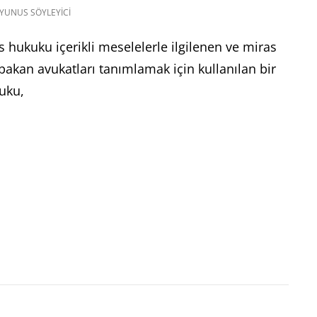
YUNUS SÖYLEYICI
s hukuku içerikli meselelerle ilgilenen ve miras
 bakan avukatları tanımlamak için kullanılan bir
uku,
IR
AS
KATI