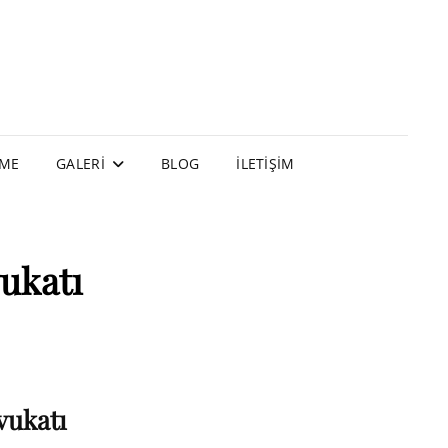
EME
GALERI
BLOG
İLETIŞIM
vukatı
vukatı