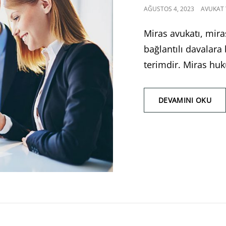
POSTED
AĞUSTOS 4, 2023
AVUKAT 
ON
Miras avukatı, mira
bağlantılı davalara
terimdir. Miras huk
İZM
DEVAMINI OKU
MIR
AVU