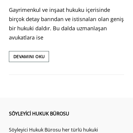
ON
Gayrimenkul ve inşaat hukuku içerisinde
birçok detay barından ve istisnaları olan geniş
bir hukuki daldır. Bu dalda uzmanlaşan
avukatlara ise
İZMIR
DEVAMINI OKU
GAYRIMENKUL
VE
İNŞAAT
AVUKATI
SÖYLEYICI HUKUK BÜROSU
Söyleyici Hukuk Bürosu her türlü hukuki