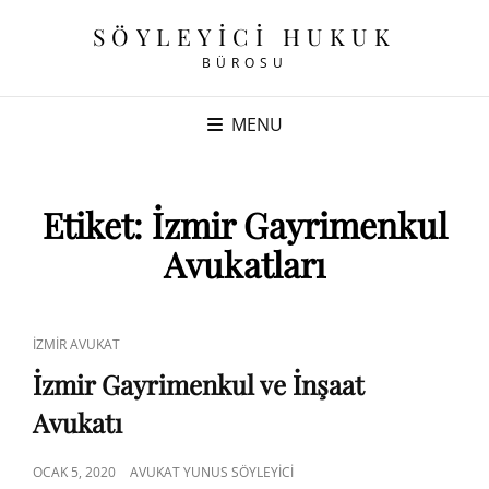
SÖYLEYICI HUKUK
BÜROSU
MENU
Etiket:
İzmir Gayrimenkul
Avukatları
CAT
İZMIR AVUKAT
LINKS
İzmir Gayrimenkul ve İnşaat
Avukatı
POSTED
OCAK 5, 2020
AVUKAT YUNUS SÖYLEYICI