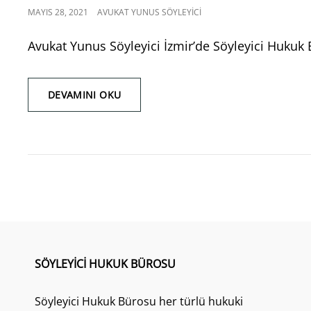
POSTED
MAYIS 28, 2021
AVUKAT YUNUS SÖYLEYICI
ON
Avukat Yunus Söyleyici İzmir’de Söyleyici Hukuk 
İZMIR
DEVAMINI OKU
CEZA
AVUKATI
–
İZMIR
AĞIR
CEZA
AVUKATI
SÖYLEYICI HUKUK BÜROSU
Söyleyici Hukuk Bürosu her türlü hukuki