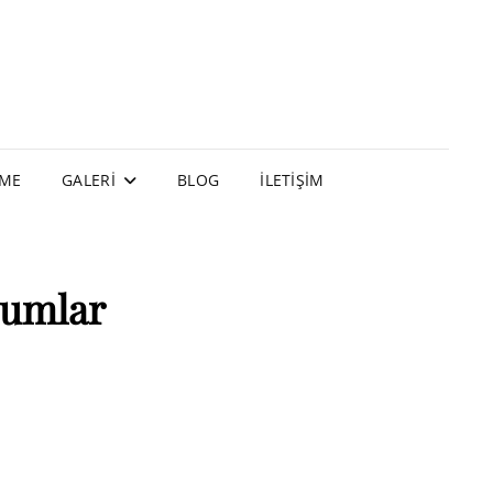
EME
GALERI
BLOG
İLETIŞIM
rumlar