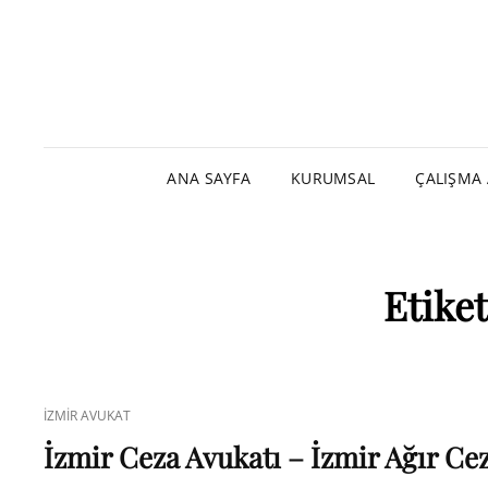
ANA SAYFA
KURUMSAL
ÇALIŞMA 
Etike
CAT
İZMIR AVUKAT
LINKS
İzmir Ceza Avukatı – İzmir Ağır Ce