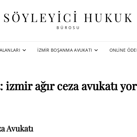
SÖYLEYICI HUKUK
BÜROSU
ALANLARI
İZMIR BOŞANMA AVUKATI
ONLINE ÖD
t:
izmir ağır ceza avukatı yo
za Avukatı