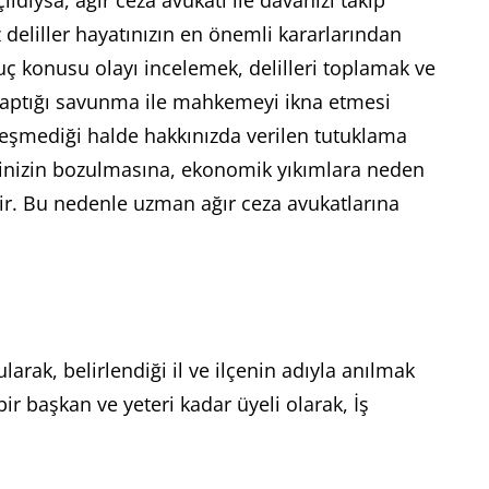
dıysa, ağır ceza avukatı ile davanızı takip
 deliller hayatınızın en önemli kararlarından
suç konusu olayı incelemek, delilleri toplamak ve
, yaptığı savunma ile mahkemeyi ikna etmesi
kleşmediği halde hakkınızda verilen tutuklama
lerinizin bozulmasına, ekonomik yıkımlara neden
edir. Bu nedenle uzman ağır ceza avukatlarına
arak, belirlendiği il ve ilçenin adıyla anılmak
r başkan ve yeteri kadar üyeli olarak, İş