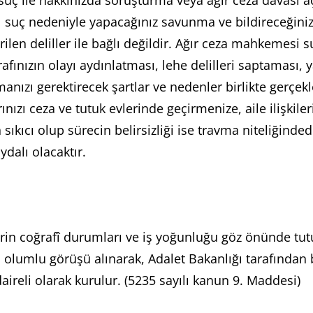
ç ile hakkınızda soruşturma veya ağır ceza davası açıl
lı suç nedeniyle yapacağınız savunma ve bildireceğiniz
len deliller ile bağlı değildir. Ağır ceza mahkemesi 
fınızın olayı aydınlatması, lehe delilleri saptaması
nızı gerektirecek şartlar ve nedenler birlikte gerçe
ınızı ceza ve tutuk evlerinde geçirmenize, aile ilişki
ıkıcı olup sürecin belirsizliği ise travma niteliğind
ydalı olacaktır.
rin coğrafî durumları ve iş yoğunluğu göz önünde tutul
olumlu görüşü alınarak, Adalet Bakanlığı tarafından bi
aireli olarak kurulur. (5235 sayılı kanun 9. Maddesi)