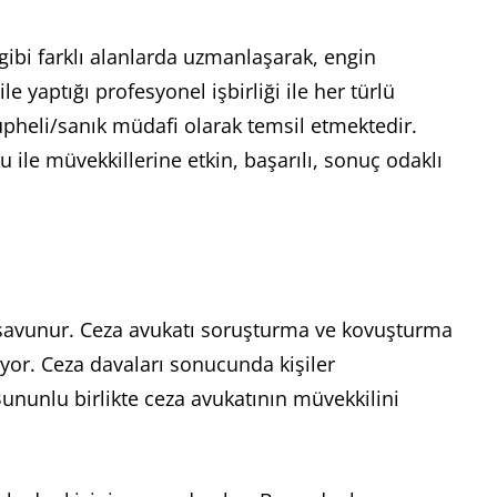
ibi farklı alanlarda uzmanlaşarak, engin
e yaptığı profesyonel işbirliği ile her türlü
üpheli/sanık müdafi olarak temsil etmektedir.
le müvekkillerine etkin, başarılı, sonuç odaklı
de savunur. Ceza avukatı soruşturma ve kovuşturma
yor. Ceza davaları sonucunda kişiler
Bununlu birlikte ceza avukatının müvekkilini