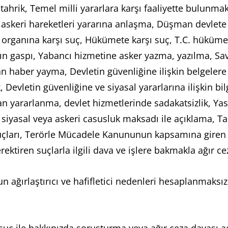
tahrik, Temel milli yararlara karşı faaliyette bulunma
n askeri hareketleri yararına anlaşma, Düşman devlete
organına karşı suç, Hükümete karşı suç, T.C. hükümetine
rın gaspı, Yabancı hizmetine asker yazma, yazılma, 
 haber yayma, Devletin güvenliğine ilişkin belgelere y
 Devletin güvenliğine ve siyasal yararlarına ilişkin bil
an yararlanma, devlet hizmetlerinde sadakatsizlik, Yas
 siyasal veya askeri casusluk maksadı ile açıklama, Tak
 suçları, Terörle Mücadele Kanununun kapsamına giren s
ektiren suçlarla ilgili dava ve işlere bakmakla ağır c
ağırlaştırıcı ve hafifletici nedenleri hesaplanmaksız