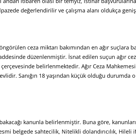
ği andan itibaren olası bir temyiz, istinaf başvuruları
lpazede değerlendirilir ve çalışma alanı oldukça geniş 
öngörülen ceza miktarı bakımından en ağır suçlara b
desinde düzenlenmiştir. İsnat edilen suçun ağır cez
çerçevesinde belirlenmektedir. Ağır Ceza Mahkemesini
revlidir. Sanığın 18 yaşından küçük olduğu durumda o
akacağı kanunla belirlenmiştir. Buna göre, kanunların 
i belgede sahtecilik, Nitelikli dolandırıcılık, Hileli 