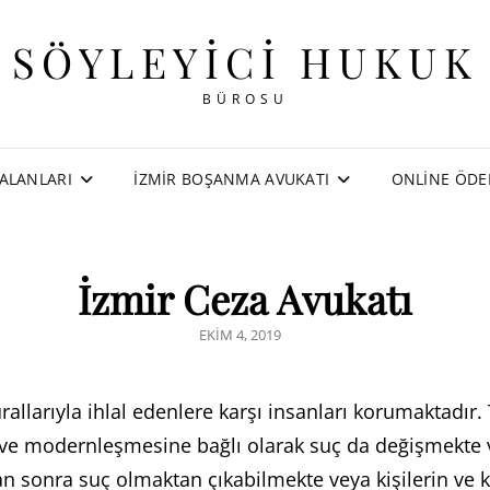
SÖYLEYICI HUKUK
BÜROSU
ALANLARI
İZMIR BOŞANMA AVUKATI
ONLINE ÖD
İzmir Ceza Avukatı
POSTED
EKIM 4, 2019
ON
urallarıyla ihlal edenlere karşı insanları korumaktadı
i ve modernleşmesine bağlı olarak suç da değişmekte 
man sonra suç olmaktan çıkabilmekte veya kişilerin ve