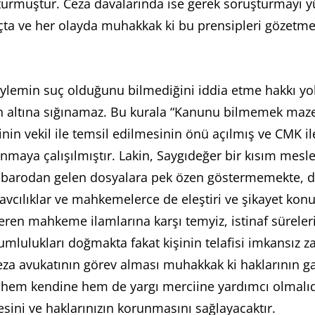
rmuştur. Ceza davalarında ise gerek soruşturmayı yürü
a ve her olayda muhakkak ki bu prensipleri gözetmes
eylemin suç olduğunu bilmediğini iddia etme hakkı yokt
n altına sığınamaz. Bu kurala “Kanunu bilmemek mazere
in vekil ile temsil edilmesinin önü açılmış ve CMK ile 
nmaya çalışılmıştır. Lakin, Saygıdeğer bir kısım mesle
rı barodan gelen dosyalara pek özen göstermemekte, d
savcılıklar ve mahkemelerce de eleştiri ve şikayet ko
eren mahkeme ilamlarına karşı temyiz, istinaf süreler
mlulukları doğmakta fakat kişinin telafisi imkansız z
za avukatının görev alması muhakkak ki haklarının ga
la hem kendine hem de yargı merciine yardımcı olmalıd
sini ve haklarınızın korunmasını sağlayacaktır.