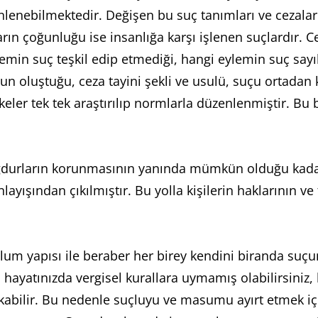
üzenlenebilmektedir. Değişen bu suç tanımları ve ceza
rın çoğunluğu ise insanlığa karşı işlenen suçlardır. 
in suç teşkil edip etmediği, hangi eylemin suç sayıld
un oluştuğu, ceza tayini şekli ve usulü, suçu ortadan 
keler tek tek araştırılıp normlarla düzenlenmiştir. 
durların korunmasının yanında mümkün olduğu kadar su
nlayışından çıkılmıştır. Bu yolla kişilerin haklarının 
um yapısı ile beraber her birey kendini biranda suçun
 hayatınızda vergisel kurallara uymamış olabilirsiniz, 
okabilir. Bu nedenle suçluyu ve masumu ayırt etmek iç